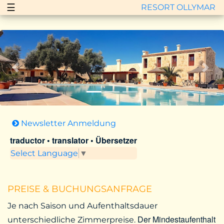
☰
RESORT OLLYMAR
Zurück
Vor
Newsletter Anmeldung
traductor • translator • Übersetzer
Select Language
▼
PREISE & BUCHUNGSANFRAGE
Je nach Saison und Aufenthaltsdauer
Der Mindestaufenthalt
unterschiedliche Zimmerpreise.